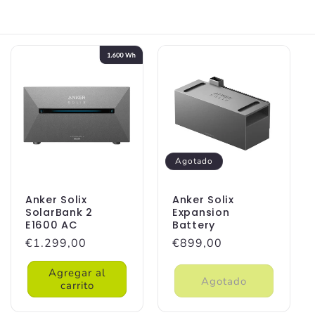
Agotado
Anker Solix
Anker Solix
SolarBank 2
Expansion
E1600 AC
Battery
Precio
€1.299,00
Precio
€899,00
habitual
habitual
Agregar al
Agotado
carrito